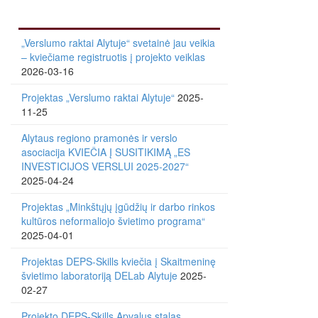
„Verslumo raktai Alytuje“ svetainė jau veikia
– kviečiame registruotis į projekto veiklas
2026-03-16
Projektas „Verslumo raktai Alytuje“
2025-
11-25
Alytaus regiono pramonės ir verslo
asociacija KVIEČIA Į SUSITIKIMĄ „ES
INVESTICIJOS VERSLUI 2025-2027“
2025-04-24
Projektas „Minkštųjų įgūdžių ir darbo rinkos
kultūros neformaliojo švietimo programa“
2025-04-01
Projektas DEPS-Skills kviečia į Skaitmeninę
švietimo laboratoriją DELab Alytuje
2025-
02-27
Projekto DEPS-Skills Apvalus stalas