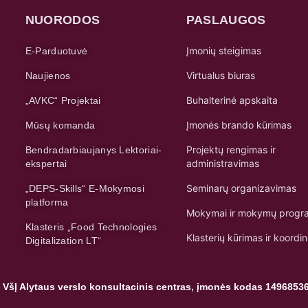
NUORODOS
PASLAUGOS
Įmonių steigimas
E-Parduotuvė
Virtualus biuras
Naujienos
Buhalterinė apskaita
„AVKC“ Projektai
Įmonės brando kūrimas
Mūsų komanda
Projektų rengimas ir
Bendradarbiaujanys Lektoriai-
administravimas
ekspertai
Seminarų organizavimas
„DEPS-Skills“ E-Mokymosi
platforma
Mokymai ir mokymų progr
Klasteris „Food Technologies
Klasterių kūrimas ir koordi
Digitalization LT“
 VšĮ Alytaus verslo konsultacinis centras, įmonės kodas 1496853