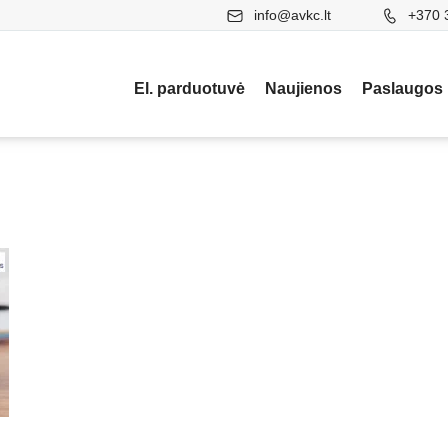
info@avkc.lt
+370 
El. parduotuvė
Naujienos
Paslaugos