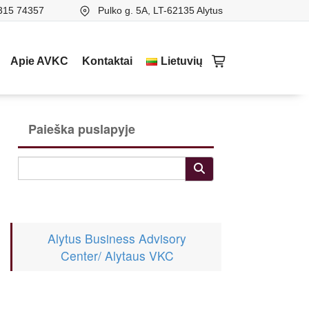
315 74357
Pulko g. 5A, LT-62135 Alytus
Apie AVKC
Kontaktai
Lietuvių
Paieška puslapyje
Alytus Business Advisory
Center/ Alytaus VKC