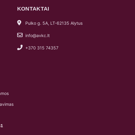
KONTAKTAI
Pulko g. 5A, LT-62135 Alytus
info@avkc.lt
+370 315 74357
amos
navimas
61