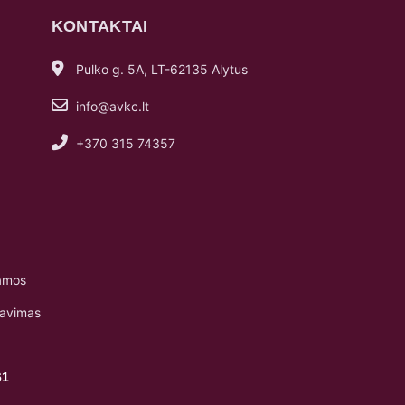
KONTAKTAI
Pulko g. 5A, LT-62135 Alytus
info@avkc.lt
+370 315 74357
amos
navimas
61