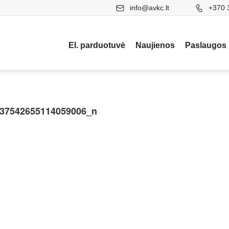
info@avkc.lt
+370 
El. parduotuvė
Naujienos
Paslaugos
37542655114059006_n