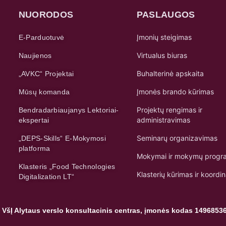
NUORODOS
PASLAUGOS
Įmonių steigimas
E-Parduotuvė
Virtualus biuras
Naujienos
Buhalterinė apskaita
„AVKC“ Projektai
Įmonės brando kūrimas
Mūsų komanda
Projektų rengimas ir
Bendradarbiaujanys Lektoriai-
administravimas
ekspertai
Seminarų organizavimas
„DEPS-Skills“ E-Mokymosi
platforma
Mokymai ir mokymų progr
Klasteris „Food Technologies
Klasterių kūrimas ir koordi
Digitalization LT“
 VšĮ Alytaus verslo konsultacinis centras, įmonės kodas 1496853