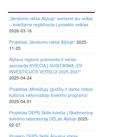
„Verslumo raktai Alytuje“ svetainė jau veikia
– kviečiame registruotis į projekto veiklas
2026-03-16
Projektas „Verslumo raktai Alytuje“
2025-
11-25
Alytaus regiono pramonės ir verslo
asociacija KVIEČIA Į SUSITIKIMĄ „ES
INVESTICIJOS VERSLUI 2025-2027“
2025-04-24
Projektas „Minkštųjų įgūdžių ir darbo rinkos
kultūros neformaliojo švietimo programa“
2025-04-01
Projektas DEPS-Skills kviečia į Skaitmeninę
švietimo laboratoriją DELab Alytuje
2025-
02-27
Projekto DEPS-Skills Apvalus stalas