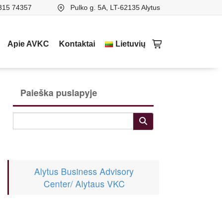
315 74357
Pulko g. 5A, LT-62135 Alytus
Apie AVKC
Kontaktai
Lietuvių
Paieška puslapyje
Alytus Business Advisory
Center/ Alytaus VKC