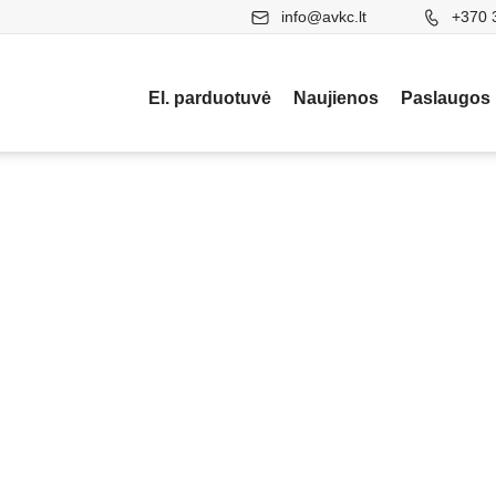
info@avkc.lt
+370 
El. parduotuvė
Naujienos
Paslaugos