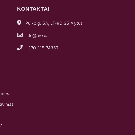
KONTAKTAI
Pulko g. 5A, LT-62135 Alytus
info@avkc.lt
+370 315 74357
amos
navimas
61