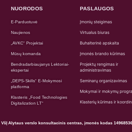
NUORODOS
PASLAUGOS
Įmonių steigimas
E-Parduotuvė
Virtualus biuras
Naujienos
Buhalterinė apskaita
„AVKC“ Projektai
Įmonės brando kūrimas
Mūsų komanda
Projektų rengimas ir
Bendradarbiaujanys Lektoriai-
administravimas
ekspertai
Seminarų organizavimas
„DEPS-Skills“ E-Mokymosi
platforma
Mokymai ir mokymų progr
Klasteris „Food Technologies
Klasterių kūrimas ir koordi
Digitalization LT“
 VšĮ Alytaus verslo konsultacinis centras, įmonės kodas 1496853