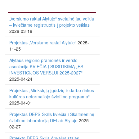
„Verslumo raktai Alytuje“ svetainė jau veikia
– kviečiame registruotis į projekto veiklas
2026-03-16
Projektas „Verslumo raktai Alytuje“
2025-
11-25
Alytaus regiono pramonės ir verslo
asociacija KVIEČIA Į SUSITIKIMĄ „ES
INVESTICIJOS VERSLUI 2025-2027“
2025-04-24
Projektas „Minkštųjų įgūdžių ir darbo rinkos
kultūros neformaliojo švietimo programa“
2025-04-01
Projektas DEPS-Skills kviečia į Skaitmeninę
švietimo laboratoriją DELab Alytuje
2025-
02-27
Projekto DEPS-Skills Apvalus stalas