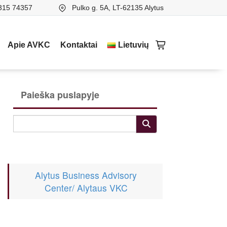
315 74357
Pulko g. 5A, LT-62135 Alytus
Apie AVKC
Kontaktai
Lietuvių
Paieška puslapyje
Alytus Business Advisory
Center/ Alytaus VKC