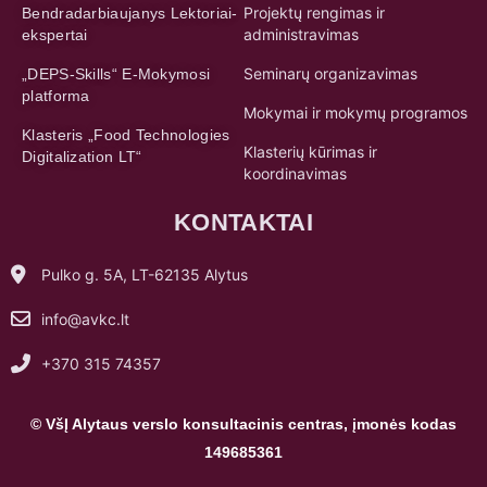
Projektų rengimas ir
Bendradarbiaujanys Lektoriai-
administravimas
ekspertai
Seminarų organizavimas
„DEPS-Skills“ E-Mokymosi
platforma
Mokymai ir mokymų programos
Klasteris „Food Technologies
Klasterių kūrimas ir
Digitalization LT“
koordinavimas
KONTAKTAI
Pulko g. 5A, LT-62135 Alytus
info@avkc.lt
+370 315 74357
© VšĮ Alytaus verslo konsultacinis centras, įmonės kodas
149685361