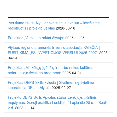
„Verslumo raktai Alytuje“ svetainė jau veikia – kviečiame
registruotis į projekto veiklas
2026-03-16
Projektas „Verslumo raktai Alytuje“
2025-11-25
Alytaus regiono pramonės ir verslo asociacija KVIEČIA Į
SUSITIKIMĄ „ES INVESTICIJOS VERSLUI 2025-2027“
2025-
04-24
Projektas „Minkštųjų įgūdžių ir darbo rinkos kultūros
neformaliojo švietimo programa“
2025-04-01
Projektas DEPS-Skills kviečia į Skaitmeninę švietimo
laboratoriją DELab Alytuje
2025-02-27
Projekto DEPS-Skills Apvalus stalas Lenkijoje: „Kritinis
mąstymas. Geroji praktika Lenkijoje.“ Lapkričio 28 d. – Spalio
2 d.
2023-11-14