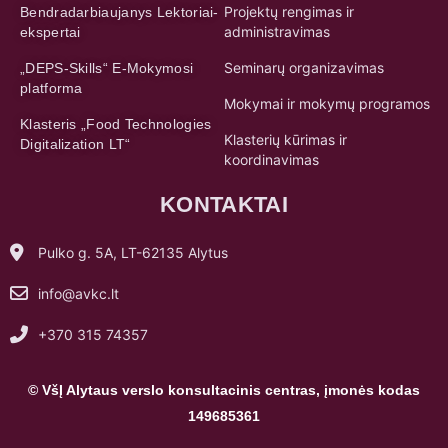
Projektų rengimas ir
Bendradarbiaujanys Lektoriai-
administravimas
ekspertai
Seminarų organizavimas
„DEPS-Skills“ E-Mokymosi
platforma
Mokymai ir mokymų programos
Klasteris „Food Technologies
Klasterių kūrimas ir
Digitalization LT“
koordinavimas
KONTAKTAI
Pulko g. 5A, LT-62135 Alytus
info@avkc.lt
+370 315 74357
© VšĮ Alytaus verslo konsultacinis centras, įmonės kodas
149685361