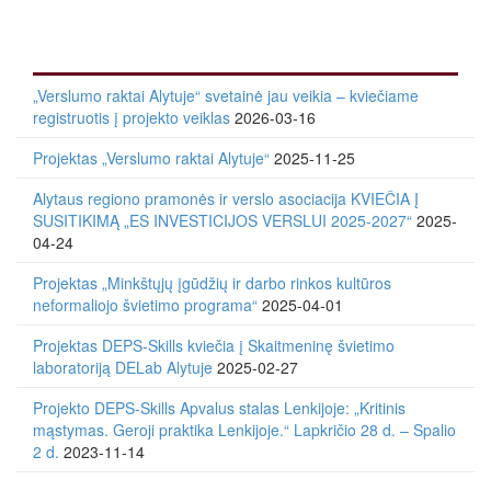
„Verslumo raktai Alytuje“ svetainė jau veikia – kviečiame
registruotis į projekto veiklas
2026-03-16
Projektas „Verslumo raktai Alytuje“
2025-11-25
Alytaus regiono pramonės ir verslo asociacija KVIEČIA Į
SUSITIKIMĄ „ES INVESTICIJOS VERSLUI 2025-2027“
2025-
04-24
Projektas „Minkštųjų įgūdžių ir darbo rinkos kultūros
neformaliojo švietimo programa“
2025-04-01
Projektas DEPS-Skills kviečia į Skaitmeninę švietimo
laboratoriją DELab Alytuje
2025-02-27
Projekto DEPS-Skills Apvalus stalas Lenkijoje: „Kritinis
mąstymas. Geroji praktika Lenkijoje.“ Lapkričio 28 d. – Spalio
2 d.
2023-11-14