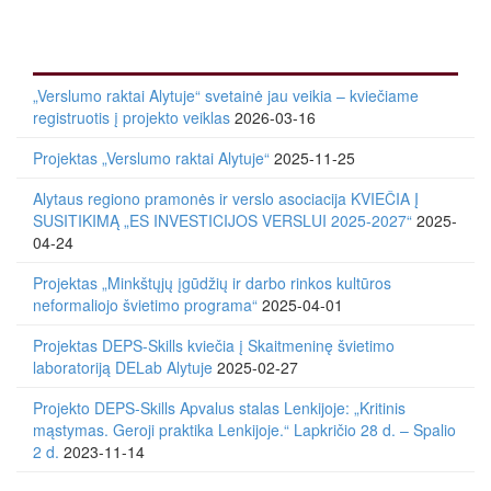
„Verslumo raktai Alytuje“ svetainė jau veikia – kviečiame
registruotis į projekto veiklas
2026-03-16
Projektas „Verslumo raktai Alytuje“
2025-11-25
Alytaus regiono pramonės ir verslo asociacija KVIEČIA Į
SUSITIKIMĄ „ES INVESTICIJOS VERSLUI 2025-2027“
2025-
04-24
Projektas „Minkštųjų įgūdžių ir darbo rinkos kultūros
neformaliojo švietimo programa“
2025-04-01
Projektas DEPS-Skills kviečia į Skaitmeninę švietimo
laboratoriją DELab Alytuje
2025-02-27
Projekto DEPS-Skills Apvalus stalas Lenkijoje: „Kritinis
mąstymas. Geroji praktika Lenkijoje.“ Lapkričio 28 d. – Spalio
2 d.
2023-11-14