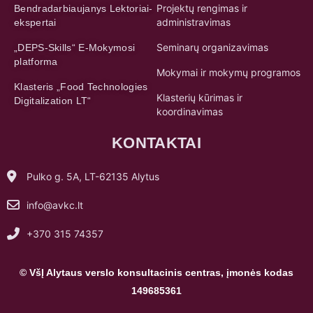
Projektų rengimas ir
Bendradarbiaujanys Lektoriai-
administravimas
ekspertai
Seminarų organizavimas
„DEPS-Skills“ E-Mokymosi
platforma
Mokymai ir mokymų programos
Klasteris „Food Technologies
Klasterių kūrimas ir
Digitalization LT“
koordinavimas
KONTAKTAI
Pulko g. 5A, LT-62135 Alytus
info@avkc.lt
+370 315 74357
© VšĮ Alytaus verslo konsultacinis centras, įmonės kodas
149685361