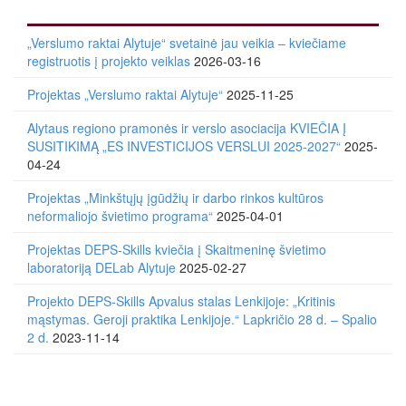
„Verslumo raktai Alytuje“ svetainė jau veikia – kviečiame
registruotis į projekto veiklas
2026-03-16
Projektas „Verslumo raktai Alytuje“
2025-11-25
Alytaus regiono pramonės ir verslo asociacija KVIEČIA Į
SUSITIKIMĄ „ES INVESTICIJOS VERSLUI 2025-2027“
2025-
04-24
Projektas „Minkštųjų įgūdžių ir darbo rinkos kultūros
neformaliojo švietimo programa“
2025-04-01
Projektas DEPS-Skills kviečia į Skaitmeninę švietimo
laboratoriją DELab Alytuje
2025-02-27
Projekto DEPS-Skills Apvalus stalas Lenkijoje: „Kritinis
mąstymas. Geroji praktika Lenkijoje.“ Lapkričio 28 d. – Spalio
2 d.
2023-11-14