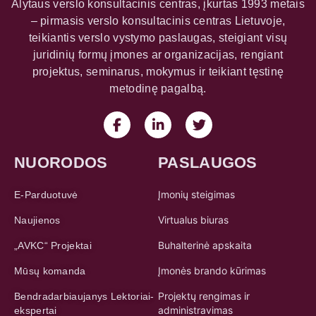
Alytaus verslo konsultacinis centras, įkurtas 1993 metais
– pirmasis verslo konsultacinis centras Lietuvoje,
teikiantis verslo vystymo paslaugas, steigiant visų
juridinių formų įmones ar organizacijas, rengiant
projektus, seminarus, mokymus ir teikiant tęstinę
metodinę pagalbą.
NUORODOS
PASLAUGOS
Įmonių steigimas
E-Parduotuvė
Virtualus biuras
Naujienos
Buhalterinė apskaita
„AVKC“ Projektai
Įmonės brando kūrimas
Mūsų komanda
Projektų rengimas ir
Bendradarbiaujanys Lektoriai-
administravimas
ekspertai