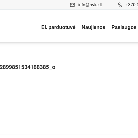
info@avkc.lt
+370 
El. parduotuvė
Naujienos
Paslaugos
2899851534188385_o