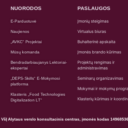
NUORODOS
PASLAUGOS
Įmonių steigimas
E-Parduotuvė
Virtualus biuras
Naujienos
Buhalterinė apskaita
„AVKC“ Projektai
Įmonės brando kūrimas
Mūsų komanda
Projektų rengimas ir
Bendradarbiaujanys Lektoriai-
administravimas
ekspertai
Seminarų organizavimas
„DEPS-Skills“ E-Mokymosi
platforma
Mokymai ir mokymų progr
Klasteris „Food Technologies
Klasterių kūrimas ir koordi
Digitalization LT“
 VšĮ Alytaus verslo konsultacinis centras, įmonės kodas 1496853