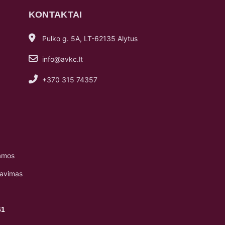
KONTAKTAI
Pulko g. 5A, LT-62135 Alytus
info@avkc.lt
+370 315 74357
amos
navimas
61