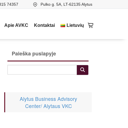
315 74357
Pulko g. 5A, LT-62135 Alytus
Apie AVKC
Kontaktai
Lietuvių
Paieška puslapyje
Alytus Business Advisory
Center/ Alytaus VKC