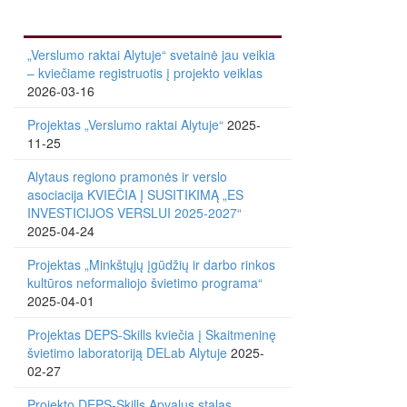
„Verslumo raktai Alytuje“ svetainė jau veikia
– kviečiame registruotis į projekto veiklas
2026-03-16
Projektas „Verslumo raktai Alytuje“
2025-
11-25
Alytaus regiono pramonės ir verslo
asociacija KVIEČIA Į SUSITIKIMĄ „ES
INVESTICIJOS VERSLUI 2025-2027“
2025-04-24
Projektas „Minkštųjų įgūdžių ir darbo rinkos
kultūros neformaliojo švietimo programa“
2025-04-01
Projektas DEPS-Skills kviečia į Skaitmeninę
švietimo laboratoriją DELab Alytuje
2025-
02-27
Projekto DEPS-Skills Apvalus stalas