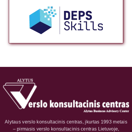
Alytaus verslo konsultacinis centras, įkurtas 1993 metais
– pirmasis verslo konsultacinis centras Lietuvoje,