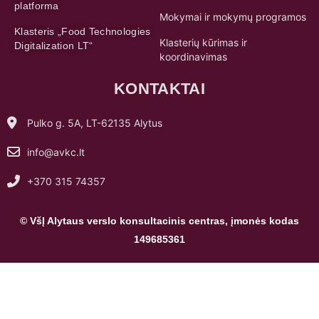
platforma
Mokymai ir mokymų programos
Klasteris „Food Technologies
Klasterių kūrimas ir
Digitalization LT“
koordinavimas
KONTAKTAI
Pulko g. 5A, LT-62135 Alytus
info@avkc.lt
+370 315 74357
© VšĮ Alytaus verslo konsultacinis centras, įmonės kodas
149685361