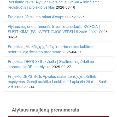
„Verslumo raktai Alytuje“ svetainė jau veikia – kviečiame
registruotis į projekto veiklas
2026-03-16
Projektas „Verslumo raktai Alytuje“
2025-11-25
Alytaus regiono pramonės ir verslo asociacija KVIEČIA Į
SUSITIKIMĄ „ES INVESTICIJOS VERSLUI 2025-2027“
2025-
04-24
Projektas „Minkštųjų įgūdžių ir darbo rinkos kultūros
neformaliojo švietimo programa“
2025-04-01
Projektas DEPS-Skills kviečia į Skaitmeninę švietimo
laboratoriją DELab Alytuje
2025-02-27
Projekto DEPS-Skills Apvalus stalas Lenkijoje: „Kritinis
mąstymas. Geroji praktika Lenkijoje.“ Lapkričio 28 d. – Spalio
2 d.
2023-11-14
Alytaus naujienų prenumerata