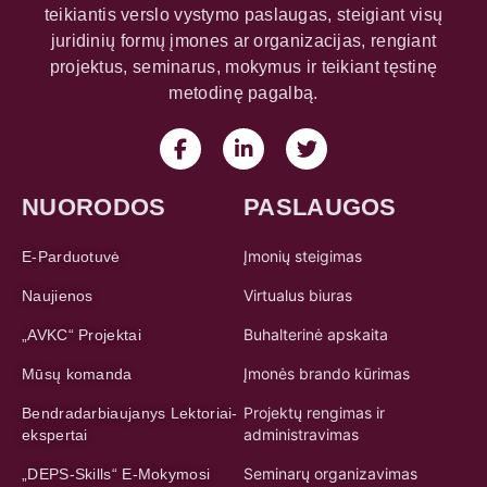
teikiantis verslo vystymo paslaugas, steigiant visų
juridinių formų įmones ar organizacijas, rengiant
projektus, seminarus, mokymus ir teikiant tęstinę
metodinę pagalbą.
NUORODOS
PASLAUGOS
Įmonių steigimas
E-Parduotuvė
Virtualus biuras
Naujienos
Buhalterinė apskaita
„AVKC“ Projektai
Įmonės brando kūrimas
Mūsų komanda
Projektų rengimas ir
Bendradarbiaujanys Lektoriai-
administravimas
ekspertai
Seminarų organizavimas
„DEPS-Skills“ E-Mokymosi