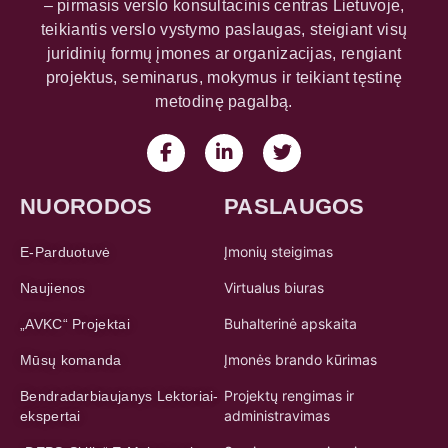
NUORODOS
PASLAUGOS
Įmonių steigimas
E-Parduotuvė
Virtualus biuras
Naujienos
Buhalterinė apskaita
„AVKC“ Projektai
Įmonės brando kūrimas
Mūsų komanda
Projektų rengimas ir
Bendradarbiaujanys Lektoriai-
administravimas
ekspertai
Seminarų organizavimas
„DEPS-Skills“ E-Mokymosi
platforma
Mokymai ir mokymų programos
Klasteris „Food Technologies
Klasterių kūrimas ir
Digitalization LT“
koordinavimas