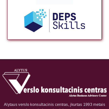
Alytaus verslo konsultacinis centras, įkurtas 1993 metais
– pirmasis verslo konsultacinis centras Lietuvoje,
teikiantis verslo vystymo paslaugas, steigiant visų
juridinių formų įmones ar organizacijas, rengiant
projektus, seminarus, mokymus ir teikiant tęstinę
metodinę pagalbą.