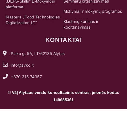
KONTAKTAI
Pulko g. 5A, LT-62135 Alytus
info@avkc.lt
+370 315 74357
© VšĮ Alytaus verslo konsultacinis centras, įmonės kodas
149685361