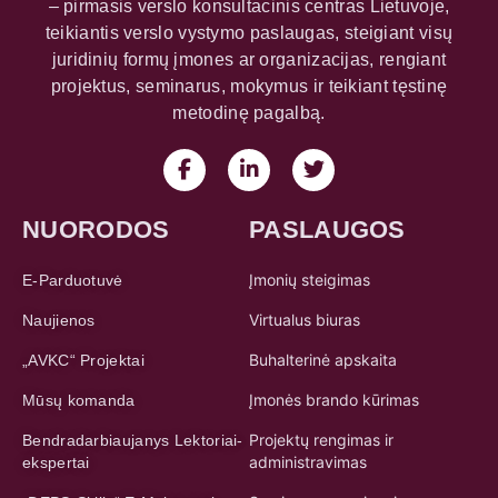
– pirmasis verslo konsultacinis centras Lietuvoje,
teikiantis verslo vystymo paslaugas, steigiant visų
juridinių formų įmones ar organizacijas, rengiant
projektus, seminarus, mokymus ir teikiant tęstinę
metodinę pagalbą.
NUORODOS
PASLAUGOS
Įmonių steigimas
E-Parduotuvė
Virtualus biuras
Naujienos
Buhalterinė apskaita
„AVKC“ Projektai
Įmonės brando kūrimas
Mūsų komanda
Projektų rengimas ir
Bendradarbiaujanys Lektoriai-
administravimas
ekspertai