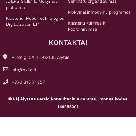
Seminarų organizavimas
„DEPS-Skills“ E-Mokymosi
platforma
Mokymai ir mokymų programos
Klasteris „Food Technologies
Klasterių kūrimas ir
Digitalization LT“
koordinavimas
KONTAKTAI
Pulko g. 5A, LT-62135 Alytus
info@avkc.lt
+370 315 74357
© VšĮ Alytaus verslo konsultacinis centras, įmonės kodas
149685361