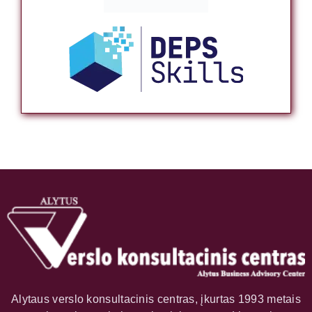
Alytaus verslo konsultacinis centras, įkurtas 1993 metais