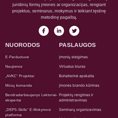
juridinių formų įmones ar organizacijas, rengiant
projektus, seminarus, mokymus ir teikiant tęstinę
metodinę pagalbą.
NUORODOS
PASLAUGOS
Įmonių steigimas
E-Parduotuvė
Virtualus biuras
Naujienos
Buhalterinė apskaita
„AVKC“ Projektai
Įmonės brando kūrimas
Mūsų komanda
Projektų rengimas ir
Bendradarbiaujanys Lektoriai-
administravimas
ekspertai
Seminarų organizavimas
„DEPS-Skills“ E-Mokymosi
platforma