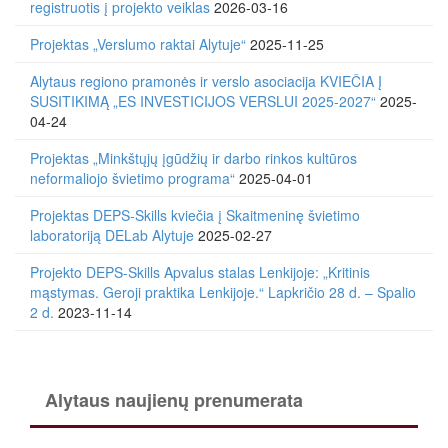
registruotis į projekto veiklas
2026-03-16
Projektas „Verslumo raktai Alytuje“
2025-11-25
Alytaus regiono pramonės ir verslo asociacija KVIEČIA Į
SUSITIKIMĄ „ES INVESTICIJOS VERSLUI 2025-2027“
2025-
04-24
Projektas „Minkštųjų įgūdžių ir darbo rinkos kultūros
neformaliojo švietimo programa“
2025-04-01
Projektas DEPS-Skills kviečia į Skaitmeninę švietimo
laboratoriją DELab Alytuje
2025-02-27
Projekto DEPS-Skills Apvalus stalas Lenkijoje: „Kritinis
mąstymas. Geroji praktika Lenkijoje.“ Lapkričio 28 d. – Spalio
2 d.
2023-11-14
Alytaus naujienų prenumerata