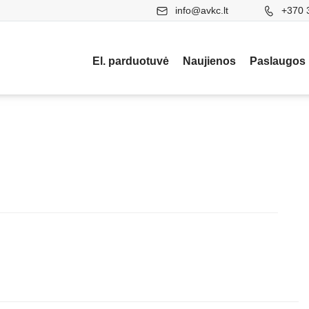
info@avkc.lt
+370 
El. parduotuvė
Naujienos
Paslaugos