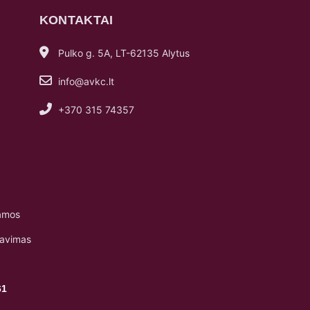
KONTAKTAI
Pulko g. 5A, LT-62135 Alytus
info@avkc.lt
+370 315 74357
amos
navimas
61