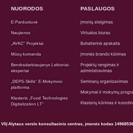
NUORODOS
PASLAUGOS
Įmonių steigimas
E-Parduotuvė
Virtualus biuras
Naujienos
Buhalterinė apskaita
„AVKC“ Projektai
Įmonės brando kūrimas
Mūsų komanda
Projektų rengimas ir
Bendradarbiaujanys Lektoriai-
administravimas
ekspertai
Seminarų organizavimas
„DEPS-Skills“ E-Mokymosi
platforma
Mokymai ir mokymų progr
Klasteris „Food Technologies
Klasterių kūrimas ir koordi
Digitalization LT“
 VšĮ Alytaus verslo konsultacinis centras, įmonės kodas 1496853