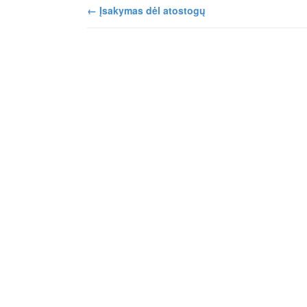
←
Įsakymas dėl atostogų