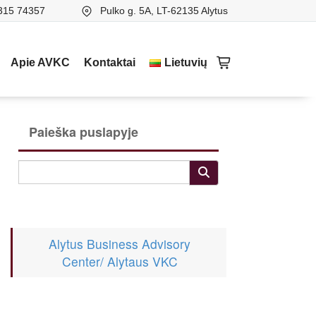
315 74357
Pulko g. 5A, LT-62135 Alytus
Apie AVKC
Kontaktai
Lietuvių
Paieška puslapyje
Alytus Business Advisory
Center/ Alytaus VKC