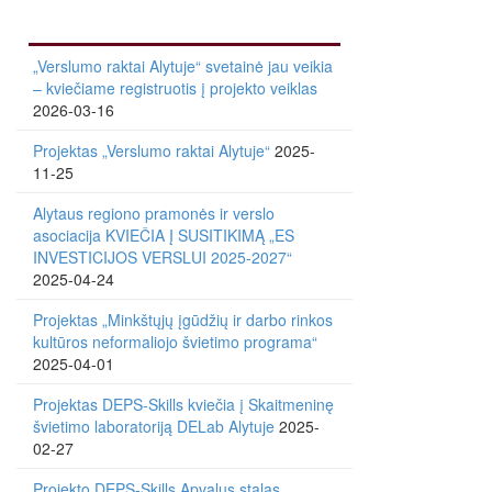
„Verslumo raktai Alytuje“ svetainė jau veikia
– kviečiame registruotis į projekto veiklas
2026-03-16
Projektas „Verslumo raktai Alytuje“
2025-
11-25
Alytaus regiono pramonės ir verslo
asociacija KVIEČIA Į SUSITIKIMĄ „ES
INVESTICIJOS VERSLUI 2025-2027“
2025-04-24
Projektas „Minkštųjų įgūdžių ir darbo rinkos
kultūros neformaliojo švietimo programa“
2025-04-01
Projektas DEPS-Skills kviečia į Skaitmeninę
švietimo laboratoriją DELab Alytuje
2025-
02-27
Projekto DEPS-Skills Apvalus stalas