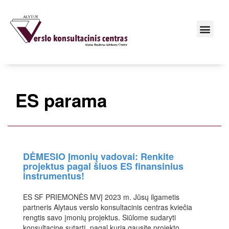
ES parama
DĖMESIO Įmonių vadovai: Renkite
projektus pagal šiuos ES finansinius
instrumentus!
ES SF PRIEMONĖS MVĮ 2023 m. Jūsų ilgametis
partneris Alytaus verslo konsultacinis centras kviečia
rengtis savo įmonių projektus. Siūlome sudaryti
konsultacinę sutartį, pagal kurią gausite projekto