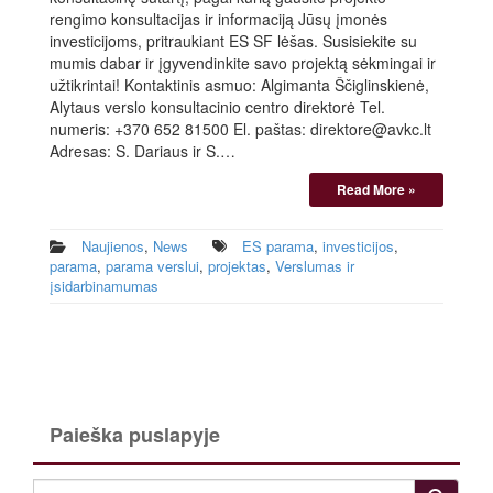
rengimo konsultacijas ir informaciją Jūsų įmonės
investicijoms, pritraukiant ES SF lėšas. Susisiekite su
mumis dabar ir įgyvendinkite savo projektą sėkmingai ir
užtikrintai! Kontaktinis asmuo: Algimanta Ščiglinskienė,
Alytaus verslo konsultacinio centro direktorė Tel.
numeris: +370 652 81500 El. paštas: direktore@avkc.lt
Adresas: S. Dariaus ir S.…
Read More »
Naujienos
,
News
ES parama
,
investicijos
,
parama
,
parama verslui
,
projektas
,
Verslumas ir
įsidarbinamumas
Paieška puslapyje