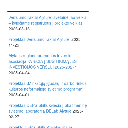
„Verslumo raktai Alytuje“ svetainė jau veikia
– kviečiame registruotis į projekto veiklas
2026-03-16
Projektas „Verslumo raktai Alytuje“
2025-
11-25
Alytaus regiono pramonės ir verslo
asociacija KVIEČIA Į SUSITIKIMĄ „ES
INVESTICIJOS VERSLUI 2025-2027“
2025-04-24
Projektas „Minkštųjų įgūdžių ir darbo rinkos
kultūros neformaliojo švietimo programa“
2025-04-01
Projektas DEPS-Skills kviečia į Skaitmeninę
švietimo laboratoriją DELab Alytuje
2025-
02-27
Projekto DEPS-Skills Apvalus stalas