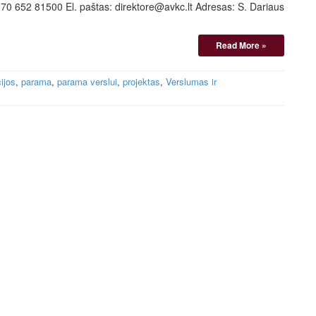
+370 652 81500 El. paštas: direktore@avkc.lt Adresas: S. Dariaus
Read More »
cijos
,
parama
,
parama verslui
,
projektas
,
Verslumas ir