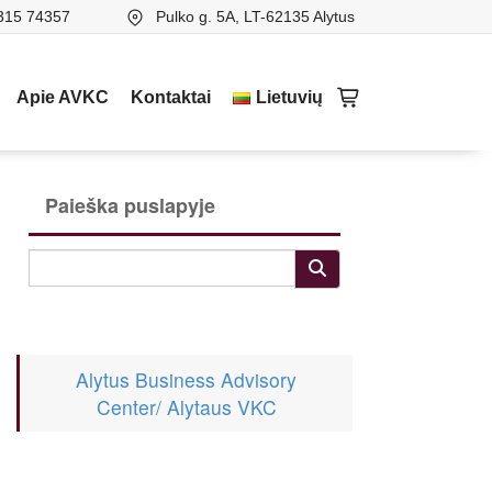
315 74357
Pulko g. 5A, LT-62135 Alytus
Apie AVKC
Kontaktai
Lietuvių
Paieška puslapyje
Alytus Business Advisory
Center/ Alytaus VKC