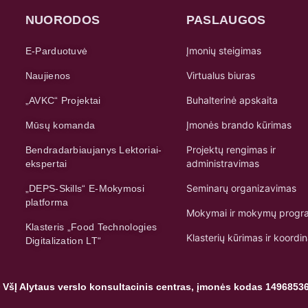
NUORODOS
PASLAUGOS
Įmonių steigimas
E-Parduotuvė
Virtualus biuras
Naujienos
Buhalterinė apskaita
„AVKC“ Projektai
Įmonės brando kūrimas
Mūsų komanda
Projektų rengimas ir
Bendradarbiaujanys Lektoriai-
administravimas
ekspertai
Seminarų organizavimas
„DEPS-Skills“ E-Mokymosi
platforma
Mokymai ir mokymų progr
Klasteris „Food Technologies
Klasterių kūrimas ir koordi
Digitalization LT“
 VšĮ Alytaus verslo konsultacinis centras, įmonės kodas 1496853