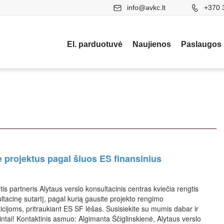
info@avkc.lt
+370 
El. parduotuvė
Naujienos
Paslaugos
projektus pagal šiuos ES finansinius
artneris Alytaus verslo konsultacinis centras kviečia rengtis
tacinę sutartį, pagal kurią gausite projekto rengimo
ticijoms, pritraukiant ES SF lėšas. Susisiekite su mumis dabar ir
intai! Kontaktinis asmuo: Algimanta Ščiglinskienė, Alytaus verslo