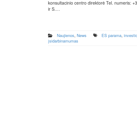
konsultacinio centro direktorė Tel. numeris: 
ir S.…
Naujienos
,
News
ES parama
,
investi
įsidarbinamumas