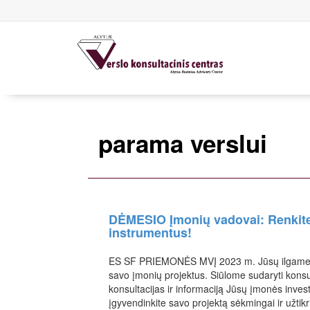
parama verslui
DĖMESIO Įmonių vadovai: Renkite 
instrumentus!
ES SF PRIEMONĖS MVĮ 2023 m. Jūsų ilgametis p
savo įmonių projektus. Siūlome sudaryti konsul
konsultacijas ir informaciją Jūsų įmonės inves
įgyvendinkite savo projektą sėkmingai ir užtikr