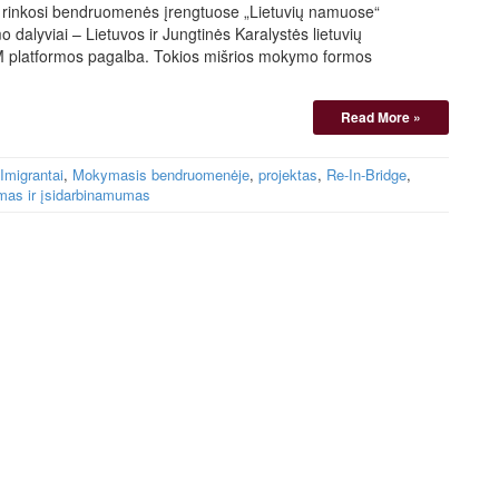
ai rinkosi bendruomenės įrengtuose „Lietuvių namuose“
dalyviai – Lietuvos ir Jungtinės Karalystės lietuvių
M platformos pagalba. Tokios mišrios mokymo formos
Read More »
Imigrantai
,
Mokymasis bendruomenėje
,
projektas
,
Re-In-Bridge
,
mas ir įsidarbinamumas