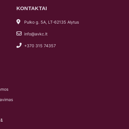
KONTAKTAI
Pulko g. 5A, LT-62135 Alytus
info@avkc.lt
+370 315 74357
amos
navimas
61