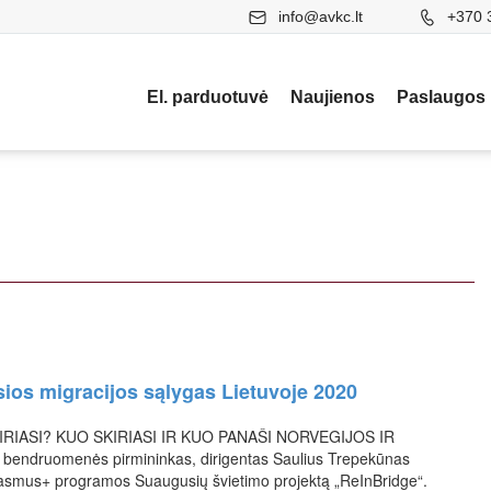
info@avkc.lt
+370 
El. parduotuvė
Naujienos
Paslaugos
osios migracijos sąlygas Lietuvoje 2020
IASI? KUO SKIRIASI IR KUO PANAŠI NORVEGIJOS IR
bendruomenės pirmininkas, dirigentas Saulius Trepekūnas
mus+ programos Suaugusių švietimo projektą „ReInBridge“.