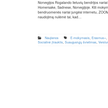
Norvegijos Rogalando lietuvių bendrijos nari
Homersake, Sadnese, Norvegijoje. Kiti mokymo 
bendruomenės nariai jungėsi internetu, ZOO
naudojimą nulėmė tai, kad…
Naujienos
E-mokymasis
,
Erasmus+
,
Socialinė įtrauktis
,
Suaugusiųjų švietimas
,
Verslu