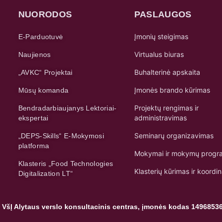
NUORODOS
PASLAUGOS
Įmonių steigimas
E-Parduotuvė
Virtualus biuras
Naujienos
Buhalterinė apskaita
„AVKC“ Projektai
Įmonės brando kūrimas
Mūsų komanda
Projektų rengimas ir
Bendradarbiaujanys Lektoriai-
administravimas
ekspertai
Seminarų organizavimas
„DEPS-Skills“ E-Mokymosi
platforma
Mokymai ir mokymų progr
Klasteris „Food Technologies
Klasterių kūrimas ir koordi
Digitalization LT“
 VšĮ Alytaus verslo konsultacinis centras, įmonės kodas 1496853