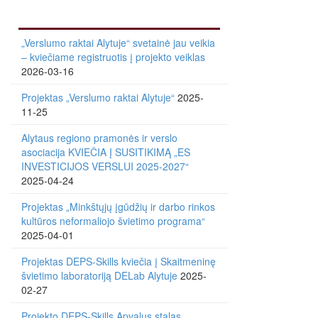
„Verslumo raktai Alytuje“ svetainė jau veikia
– kviečiame registruotis į projekto veiklas
2026-03-16
Projektas „Verslumo raktai Alytuje“
2025-
11-25
Alytaus regiono pramonės ir verslo
asociacija KVIEČIA Į SUSITIKIMĄ „ES
INVESTICIJOS VERSLUI 2025-2027“
2025-04-24
Projektas „Minkštųjų įgūdžių ir darbo rinkos
kultūros neformaliojo švietimo programa“
2025-04-01
Projektas DEPS-Skills kviečia į Skaitmeninę
švietimo laboratoriją DELab Alytuje
2025-
02-27
Projekto DEPS-Skills Apvalus stalas