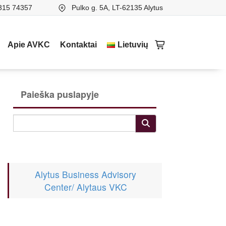
315 74357
Pulko g. 5A, LT-62135 Alytus
Apie AVKC
Kontaktai
Lietuvių
Paieška puslapyje
Alytus Business Advisory
Center/ Alytaus VKC