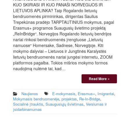
KUO SKIRIASI IR KUO PANAŠI NORVEGIJOS IR
LIETUVOS APLINKA? Taip Rogalando lietuvių
bendruomenės pirmininkas, dirigentas Saulius
Trepekūnas pradėjo TARPTAUTINIUS mokymus, pagal
Erasmus+ programos Suaugusių švietimo projektą
„ReInBridge“. Norvegijos Rogalando lietuvių bendrijos
nariai rinkosi bendruomenės įrengtuose „Lietuvių
namuose“ Homersake, Sadnese, Norvegijoje. Kiti
mokymo dalyviai – Lietuvos ir Jungtinės Karalystės
lietuvių bendruomenės nariai jungėsi internetu, ZOOM
platformos pagalba. Tokios mišrios mokymo formos
naudojimą nulėmė tai, kad…
Read More »
Naujienos
E-mokymasis
,
Erasmus+
,
Imigrantai
,
Mokymasis bendruomenėje
,
projektas
,
Re-In-Bridge
,
Socialinė įtrauktis
,
Suaugusiųjų švietimas
,
Verslumas ir
įsidarbinamumas