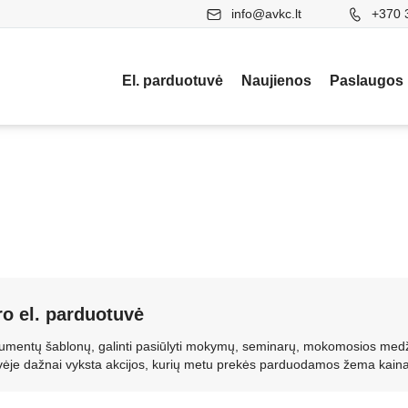
info@avkc.lt
+370 
El. parduotuvė
Naujienos
Paslaugos
ro el. parduotuvė
dokumentų šablonų, galinti pasiūlyti mokymų, seminarų, mokomosios med
uvėje dažnai vyksta akcijos, kurių metu prekės parduodamos žema kaina