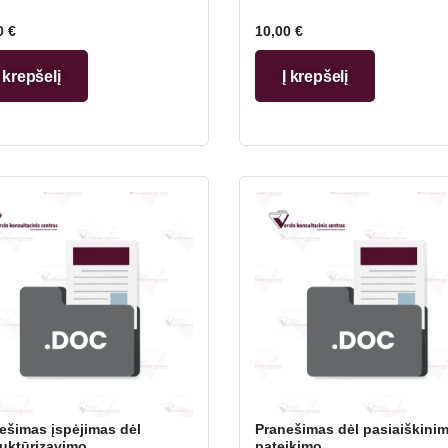
0
€
10,00
€
Į krepšelį
Į krepšelį
ešimas įspėjimas dėl
Pranešimas dėl pasiaiškini
ruktūrizavimo
pateikimo