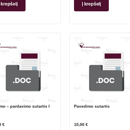
Į krepšelį
Į krepšelį
imo – pardavimo sutartis I
Pavedimo sutartis
0
€
10,00
€