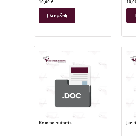
10,00
€
10,0
Į krepšelį
Komiso sutartis
Įkeit