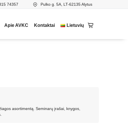
315 74357
Pulko g. 5A, LT-62135 Alytus
Apie AVKC
Kontaktai
Lietuvių
žiagos asortimentą. Seminarų įrašai, knygos,
.