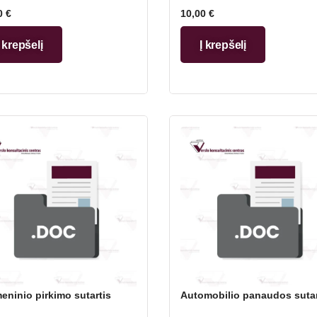
0
€
10,00
€
Į krepšelį
Į krepšelį
eninio pirkimo sutartis
Automobilio panaudos sutar