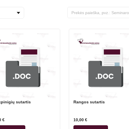
pinigių sutartis
Rangos sutartis
0
€
10,00
€