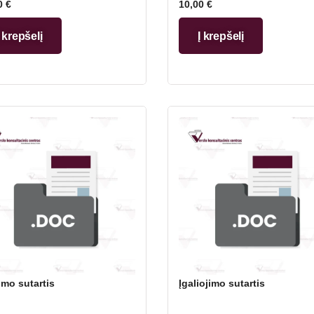
0
€
10,00
€
Į krepšelį
Į krepšelį
imo sutartis
Įgaliojimo sutartis