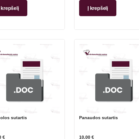
Į krepšelį
Į krepšelį
olos sutartis
Panaudos sutartis
0
€
10,00
€