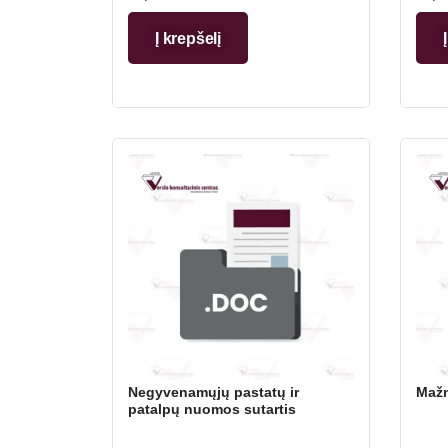
Į krepšelį
Negyvenamųjų pastatų ir
Mažm
patalpų nuomos sutartis