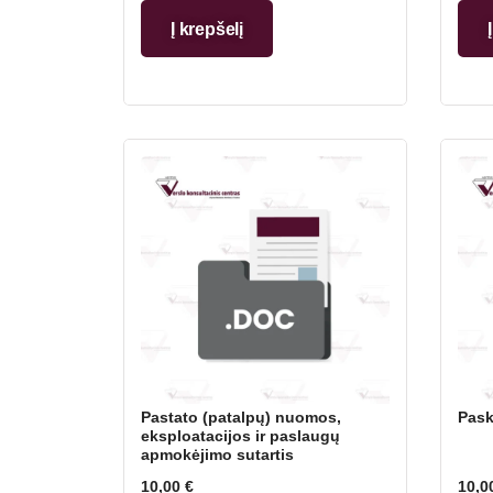
Į krepšelį
Pastato (patalpų) nuomos,
Pask
eksploatacijos ir paslaugų
apmokėjimo sutartis
10,00
€
10,0