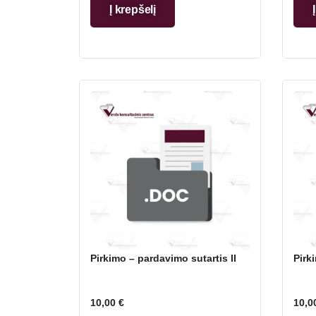
Į krepšelį
Pirkimo – pardavimo sutartis II
Pirk
10,00
€
10,0