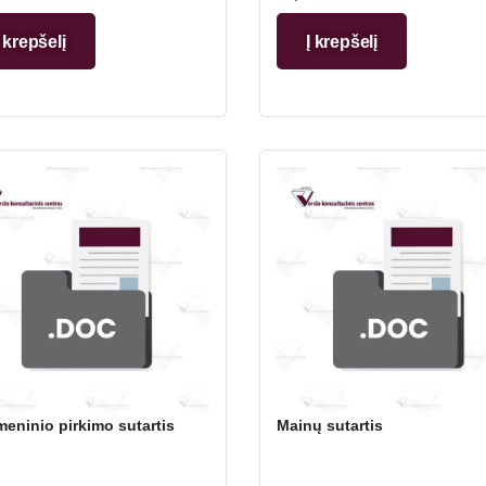
Į krepšelį
Į krepšelį
eninio pirkimo sutartis
Mainų sutartis