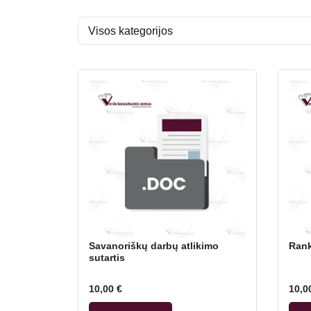
Savanoriškų darbų atlikimo
Rank
sutartis
10,00
€
10,0