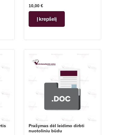
10,00
€
Į krepšelį
tis
Prašymas dėl leidimo dirbti
nuotoliniu būdu