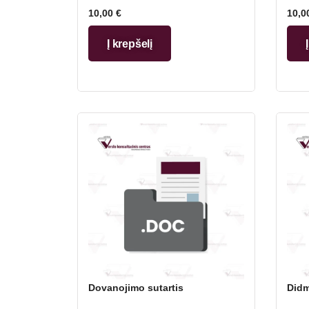
10,00
€
10,0
Į krepšelį
Dovanojimo sutartis
Didm