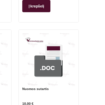
Į krepšelį
Nuomos sutartis
10,00
€