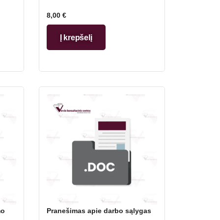
8,00
€
Į krepšelį
mo
Pranešimas apie darbo sąlygas