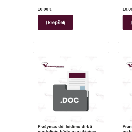
10,00
€
10,0
Į krepšelį
Prašymas dėl leidimo dirbti
Pran
nuotoliniu būdu panaikinimo
rest