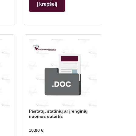
Į krepšelį
Pastatų, statinių ar įrenginių
nuomos sutartis
10,00
€