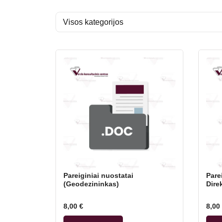
Pareiginiai nuostatai
Pare
(Geodezininkas)
Dire
8,00
€
8,00