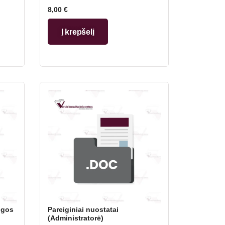
8,00
€
Į krepšelį
ugos
Pareiginiai nuostatai
(Administratorė)