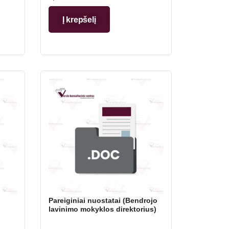
Į krepšelį
Pareiginiai nuostatai (Bendrojo
lavinimo mokyklos direktorius)