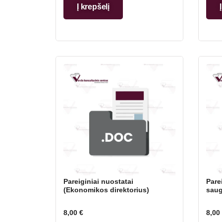
Į krepšelį
Pareiginiai nuostatai
Pare
(Ekonomikos direktorius)
saug
8,00
€
8,00