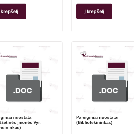
Į krepšelį
Į krepšelį
iginiai nuostatai
Pareiginiai nuostatai
džetinės įmonės Vyr.
(Bibliotekininkas)
nsininkas)