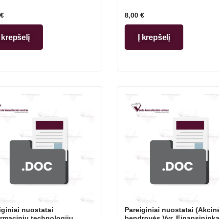
€
8,00
€
Į krepšelį
Į krepšelį
iginiai nuostatai
Pareiginiai nuostatai (Akcin
ormacinių technologijų
bendrovės Vyr. Finansininka