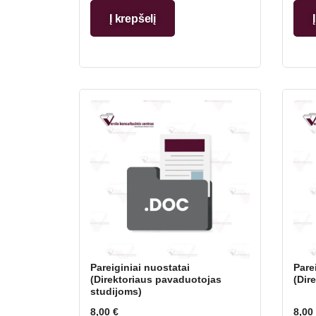
Į krepšelį
Pareiginiai nuostatai
Pare
(Direktoriaus pavaduotojas
(Dir
studijoms)
8,00
€
8,00