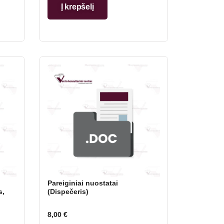
Į krepšelį
Pareiginiai nuostatai
s,
(Dispečeris)
8,00
€