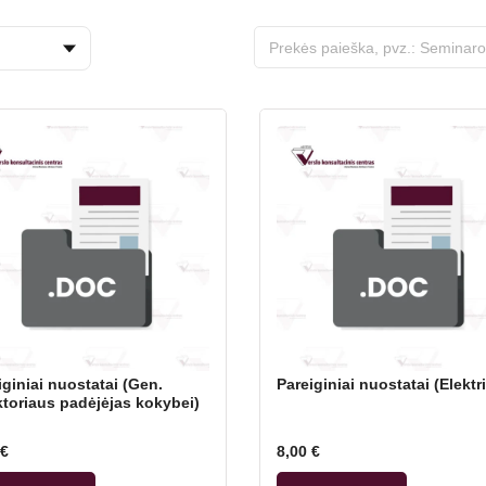
iginiai nuostatai (Gen.
Pareiginiai nuostatai (Elektr
ktoriaus padėjėjas kokybei)
€
8,00
€