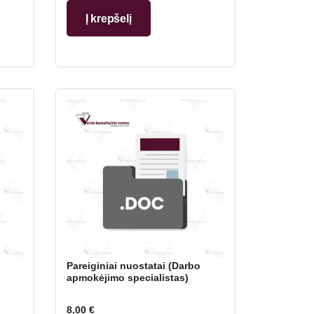
Į krepšelį
Pareiginiai nuostatai (Darbo
apmokėjimo specialistas)
8,00
€