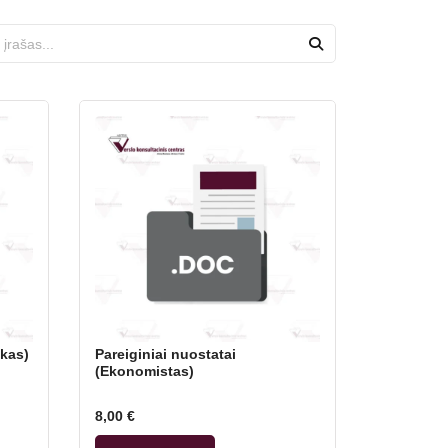
ikas)
Pareiginiai nuostatai
(Ekonomistas)
8,00
€