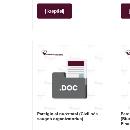
Į krepšelį
Pareiginiai nuostatai (Civilinės
Pare
saugos organizatorius)
(Biu
Fina