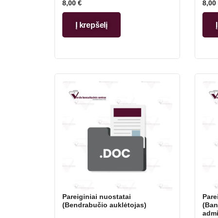
8,00
€
8,00
Į krepšelį
Pareiginiai nuostatai
Pare
(Bendrabučio auklėtojas)
(Ban
admi