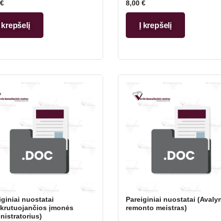
€
8,00
€
Į krepšelį
Į krepšelį
iginiai nuostatai
Pareiginiai nuostatai (Avaly
krutuojančios įmonės
remonto meistras)
nistratorius)