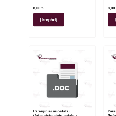
8,00
€
8,00
Į krepšelį
Pareiginiai nuostatai
Pare
(Administracinių patalpų
(Inf