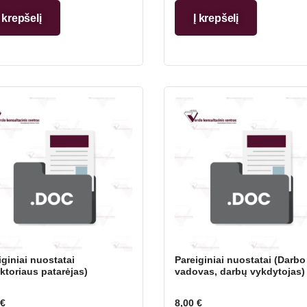
Į krepšelį
Į krepšelį
iginiai nuostatai
Pareiginiai nuostatai (Darbo
ektoriaus patarėjas)
vadovas, darbų vykdytojas)
€
8,00
€