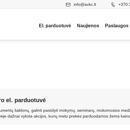
info@avkc.lt
+370 
El. parduotuvė
Naujienos
Paslaugos
ro el. parduotuvė
dokumentų šablonų, galinti pasiūlyti mokymų, seminarų, mokomosios med
uvėje dažnai vyksta akcijos, kurių metu prekės parduodamos žema kaina