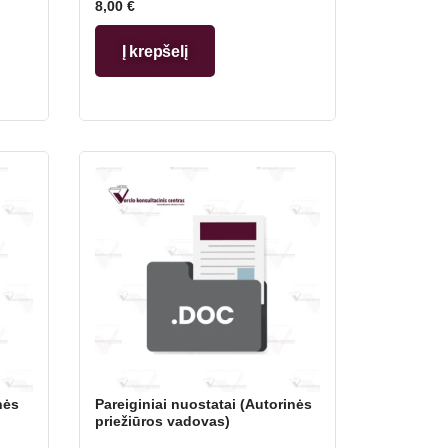
8,00
€
Į krepšelį
nės
Pareiginiai nuostatai (Autorinės
priežiūros vadovas)