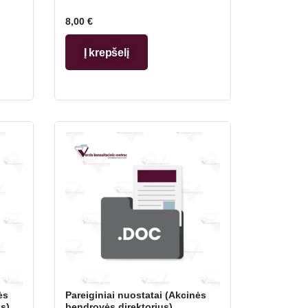
8,00
€
Į krepšelį
ės
Pareiginiai nuostatai (Akcinės
s)
bendrovės direktorius)