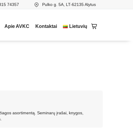
315 74357
Pulko g. 5A, LT-62135 Alytus
Apie AVKC
Kontaktai
Lietuvių
žiagos asortimentą. Seminarų įrašai, knygos,
.