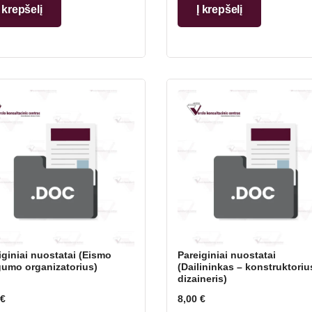
Į krepšelį
Į krepšelį
iginiai nuostatai (Eismo
Pareiginiai nuostatai
umo organizatorius)
(Dailininkas – konstruktoriu
dizaineris)
€
8,00
€