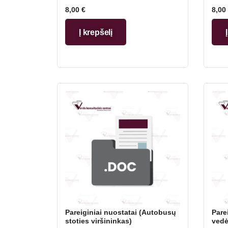
8,00
€
8,00
Į krepšelį
Pareiginiai nuostatai (Autobusų
Pare
stoties viršininkas)
vedė